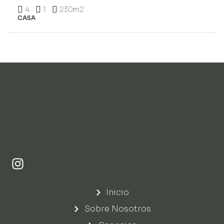
4
1
230
m2
CASA
Inicio
Sobre Nosotros