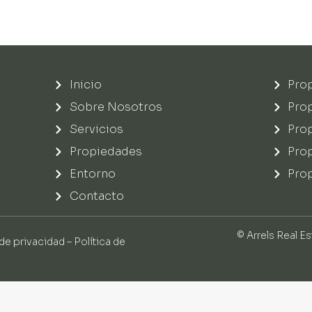
Inicio
Prop
Sobre Nosotros
Prop
Servicios
Pro
Propiedades
Pro
Entorno
Prop
Contacto
© Arrels Real Es
 de privacidad
–
Política de