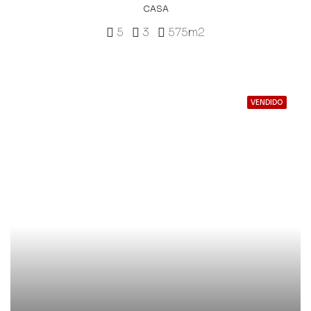
CASA
5
3
575m2
VENDIDO