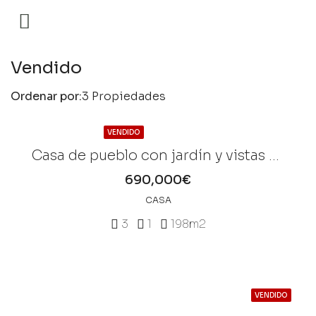
Home
Vendido
Vendido
Ordenar por:
3 Propiedades
VENDIDO
Casa de pueblo con jardín y vistas a la montaña en Sóller
690,000€
CASA
3
1
198
m2
VENDIDO