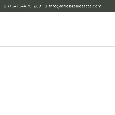
(+34) 644 751 259
info@arrelsrealestate.com