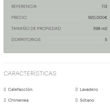
REFERENCIA:
113
PRECIO:
920,000€
TAMAÑO DE PROPIEDAD:
398 m2
DORMITORIOS:
5
CARACTERÍSTICAS
Calefacción
Lavadero
Chimenea
Sótano